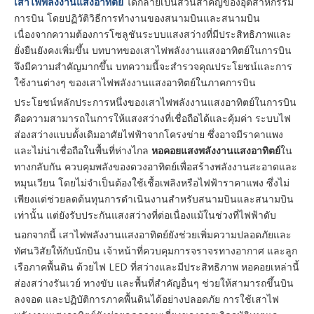
เสาไฟพลังงานแสงอาทิตย์
ได้กลายเป็นส่วนสำคัญของอุตสาหกรรม
การบิน โดยปฏิวัติวิธีการทำงานของสนามบินและสนามบิน
เนื่องจากความต้องการโซลูชันระบบแสงสว่างที่มีประสิทธิภาพและ
ยั่งยืนยังคงเพิ่มขึ้น บทบาทของเสาไฟพลังงานแสงอาทิตย์ในการบิน
จึงมีความสำคัญมากขึ้น บทความนี้จะสำรวจคุณประโยชน์และการ
ใช้งานต่างๆ ของเสาไฟพลังงานแสงอาทิตย์ในภาคการบิน
ประโยชน์หลักประการหนึ่งของเสาไฟพลังงานแสงอาทิตย์ในการบิน
คือความสามารถในการให้แสงสว่างที่เชื่อถือได้และคุ้มค่า ระบบไฟ
ส่องสว่างแบบดั้งเดิมอาศัยไฟฟ้าจากโครงข่าย ซึ่งอาจมีราคาแพง
และไม่น่าเชื่อถือในพื้นที่ห่างไกล
หอคอยแสงพลังงานแสงอาทิตย์
ใน
ทางกลับกัน ควบคุมพลังของดวงอาทิตย์เพื่อสร้างพลังงานสะอาดและ
หมุนเวียน โดยไม่จำเป็นต้องใช้เชื้อเพลิงหรือไฟฟ้าราคาแพง ซึ่งไม่
เพียงแต่ช่วยลดต้นทุนการดำเนินงานสำหรับสนามบินและสนามบิน
เท่านั้น แต่ยังรับประกันแสงสว่างที่ต่อเนื่องแม้ในช่วงที่ไฟฟ้าดับ
นอกจากนี้ เสาไฟพลังงานแสงอาทิตย์ยังช่วยเพิ่มความปลอดภัยและ
ทัศนวิสัยให้กับนักบิน เจ้าหน้าที่ควบคุมการจราจรทางอากาศ และลูก
เรือภาคพื้นดิน ด้วยไฟ LED ที่สว่างและมีประสิทธิภาพ หอคอยเหล่านี้
ส่องสว่างรันเวย์ ทางขับ และพื้นที่สำคัญอื่นๆ ช่วยให้สามารถขึ้นบิน
ลงจอด และปฏิบัติการภาคพื้นดินได้อย่างปลอดภัย การใช้เสาไฟ