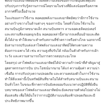
พลังงานแสงอาทิตย์ยังช่วยลดความเสี่ยงของการเกิดอุบัติเหตุและ
ปรับปรุงการรับรู้สถานการณ์โดยรวมในช่วงที่มีแสงน้อยหรือสภาพ
อากาศที่ไม่เอื้ออำนวย
ในแง่ของการใช้งาน หอคอยพลังงานแสงอาทิตย์พบว่ามีการใช้งาน
อย่างกว้างขวางในด้านต่างๆ ของการบิน โดยทั่วไปจะใช้งานใน
สนามบินภูมิภาคขนาดเล็ก สนามบินทหาร ลานจอดเฮลิคอปเตอร์
และสถานที่ลงจอดฉุกเฉิน หอคอยเหล่านี้สามารถเคลื่อนย้ายและติด
ตั้งได้ง่าย ทำให้เหมาะสำหรับสถานที่ชั่วคราวหรือห่างไกล นอกจากนี้
ยังสามารถปรับแต่งเสาไฟพลังงานแสงอาทิตย์ให้ตรงตามความ
ต้องการเฉพาะได้ เช่น ความสูงที่ปรับได้ กล้องในตัวสำหรับการเฝ้า
ระวัง และความสามารถในการตรวจสอบระยะไกล
โดยสรุป เสาไฟพลังงานแสงอาทิตย์ได้นำความก้าวหน้าที่สำคัญมาสู่
อุตสาหกรรมการบิน ประโยชน์มากมาย ได้แก่ ความคุ้มค่า ความน่า
เชื่อถือ การปรับปรุงความปลอดภัย และความคล่องตัวในการใช้งาน
ทำให้สิ่งเหล่านี้เป็นทรัพย์สินที่ขาดไม่ได้สำหรับสนามบินและสนาม
บินทั่วโลก ในขณะที่ภาคการบินยังคงยอมรับแนวทางปฏิบัติที่ยั่งยืน
บทบาทของเสาไฟพลังงานแสงอาทิตย์จะยังคงขยายตัวต่อไปอย่างไม่
ต้องสงสัย เพื่อให้มั่นใจว่าการปฏิบัติงานบนท้องฟ้าปลอดภัยและมี
ประสิทธิภาพมากขึ้น