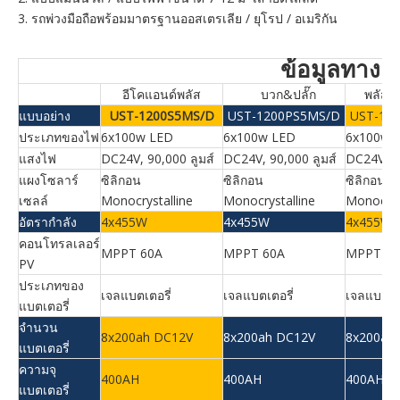
3. รถพ่วงมือถือพร้อมมาตรฐานออสเตรเลีย / ยุโรป / อเมริกัน
ข้อมูลทางเ
อีโคแอนด์พลัส
บวก&ปลั๊ก
พลัส แ
แบบอย่าง
UST-1200S5MS/D
UST-1200PS5MS/D
UST-12
ประเภทของไฟ
6x100w LED
6x100w LED
6x100w 
แสงไฟ
DC24V, 90,000 ลูมส์
DC24V, 90,000 ลูมส์
DC24V, 90
แผงโซลาร์
ซิลิกอน
ซิลิกอน
ซิลิกอน
เซลล์
Monocrystalline
Monocrystalline
Monocrys
อัตรากำลัง
4x455W
4x455W
4x455W
คอนโทรลเลอร์
MPPT 60A
MPPT 60A
MPPT 60
PV
ประเภทของ
เจลแบตเตอรี่
เจลแบตเตอรี่
เจลแบตเตอ
แบตเตอรี่
จำนวน
8x200ah DC12V
8x200ah DC12V
8x200ah
แบตเตอรี่
ความจุ
400AH
400AH
400AH
แบตเตอรี่