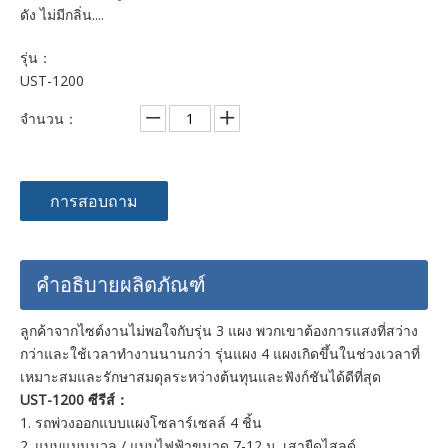
ดัง ไม่มีกลิ่น....
รุ่น：
UST-1200
จำนวน：
การสอบถาม
คำอธิบายผลิตภัณฑ์
ลูกค้าจากไซต์งานไม่พอใจกับรุ่น 3 แผง พวกเขาต้องการแสงที่สว่าง
กว่าและใช้เวลาทำงานนานกว่า รุ่นแผง 4 แผงเกิดขึ้นในช่วงเวลาที่
เหมาะสมและรักษาสมดุลระหว่างต้นทุนและฟังก์ชันได้ดีที่สุด
UST-1200 ซีรีส์：
1. รถพ่วงออกแบบแผงโซลาร์เซลล์ 4 ชิ้น
2. แบบแมนนวล / แบบไฟฟ้าขนาด 7-12 ม เสายืดไสลด์