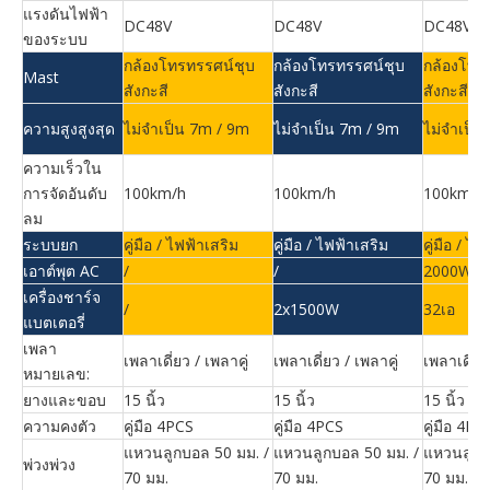
แรงดันไฟฟ้า
DC48V
DC48V
DC48V
ของระบบ
กล้องโทรทรรศน์ชุบ
กล้องโทรทรรศน์ชุบ
กล้องโทร
Mast
สังกะสี
สังกะสี
สังกะสี
ความสูงสูงสุด
ไม่จำเป็น 7m / 9m
ไม่จำเป็น 7m / 9m
ไม่จำเป็น
ความเร็วใน
การจัดอันดับ
100km/h
100km/h
100km/h
ลม
ระบบยก
คู่มือ / ไฟฟ้าเสริม
คู่มือ / ไฟฟ้าเสริม
คู่มือ / ไฟ
เอาต์พุต AC
/
/
2000W
เครื่องชาร์จ
/
2x1500W
32เอ
แบตเตอรี่
เพลา
เพลาเดี่ยว / เพลาคู่
เพลาเดี่ยว / เพลาคู่
เพลาเดี่ยว
หมายเลข:
ยางและขอบ
15 นิ้ว
15 นิ้ว
15 นิ้ว
ความคงตัว
คู่มือ 4PCS
คู่มือ 4PCS
คู่มือ 4PC
แหวนลูกบอล 50 มม. /
แหวนลูกบอล 50 มม. /
แหวนลูกบ
พ่วงพ่วง
70 มม.
70 มม.
70 มม.