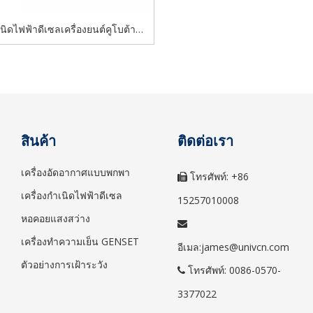
เนิดไฟฟ้าดีเซลเครื่องยนต์คูโบต้าน้อ
พลิง AC เครื่องกำเนิดไฟฟ้าพลังเสียง
งียบพิเศษสามเฟส / เฟสเดียว
สินค้า
ติดต่อเรา
เครื่องอัดอากาศแบบพกพา
โทรศัพท์: +86

เครื่องกำเนิดไฟฟ้าดีเซล
15257010008
หอคอยแสงสว่าง

เครื่องทำความเย็น GENSET
อีเมล:
james@univcn.com
ตัวอย่างการเฝ้าระวัง
โทรศัพท์: 0086-0570-

3377022