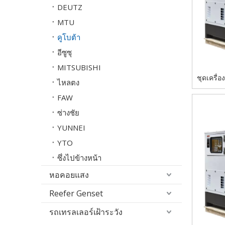
DEUTZ
MTU
คูโบต้า
อีซูซุ
MITSUBISHI
ชุดเครื่
ไหลตง
เงียบเป็นพ
FAW
ได้
ซ่างชัย
YUNNEI
YTO
ซึ่งไปข้างหน้า
หอคอยแสง
Reefer Genset
รถเทรลเลอร์เฝ้าระวัง