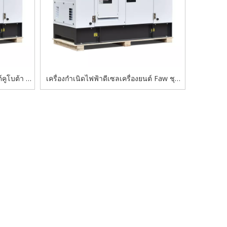
์คูโบต้า -
เครื่องกำเนิดไฟฟ้าดีเซลเครื่องยนต์ Faw ชุด
แบบสามเฟส
สามเฟส/เฟสเดียวชนิดซูเปอร์เงียบ
้ำมันน้อย