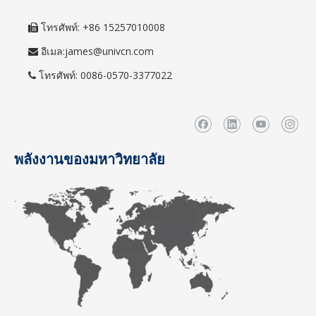
โทรศัพท์: +86 15257010008

อีเมล:
james@univcn.com

โทรศัพท์: 0086-0570-3377022

พลังงานของมหาวิทยาลัย