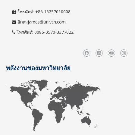
โทรศัพท์: +86 15257010008

อีเมล:
james@univcn.com

โทรศัพท์: 0086-0570-3377022

พลังงานของมหาวิทยาลัย