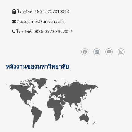
โทรศัพท์: +86 15257010008

อีเมล:
james@univcn.com

โทรศัพท์: 0086-0570-3377022

พลังงานของมหาวิทยาลัย