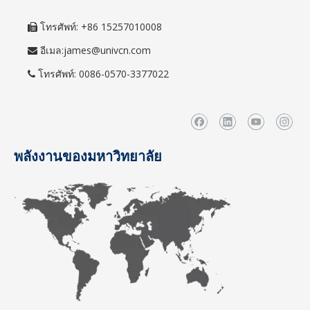
โทรศัพท์: +86 15257010008

อีเมล:
james@univcn.com

โทรศัพท์: 0086-0570-3377022

พลังงานของมหาวิทยาลัย